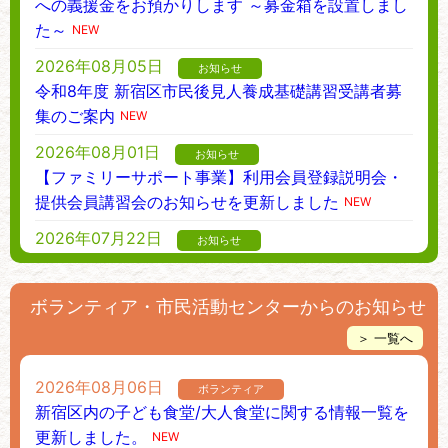
への義援金をお預かりします ～募金箱を設置しまし
た～
NEW
2026年08月05日
お知らせ
令和8年度 新宿区市民後見人養成基礎講習受講者募
集のご案内
NEW
2026年08月01日
お知らせ
【ファミリーサポート事業】利用会員登録説明会・
提供会員講習会のお知らせを更新しました
NEW
2026年07月22日
お知らせ
～心のこもったご寄附ありがとうございます！～東
京土建一般労働組合新宿支部様に感謝状を贈呈しま
ボランティア・市民活動センターからのお知らせ
した
＞ 一覧へ
2026年06月30日
お知らせ
～心のこもったご寄附ありがとうございます！～公
2026年08月06日
ボランティア
益社団法人四谷法人会様に感謝状を贈呈しました
新宿区内の子ども食堂/大人食堂に関する情報一覧を
2026年06月25日
更新しました。
NEW
お知らせ