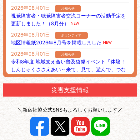
～心のこもったご寄附ありがとうございます！～Ｂ
2026年08月01日
お知らせ
Ｂリサイクルパートナーズ様に感謝状を贈呈しまし
視覚障害者・聴覚障害者交流コーナーの活動予定を
た
更新しました！（8月分）
NEW
2026年06月23日
お知らせ
2026年08月01日
ボランティア
～心のこもったご寄附ありがとうございます！～株
地区情報紙2026年8月号を掲載しました
NEW
式会社日本財託様に感謝状を贈呈しました
2026年08月01日
お知らせ
2026年06月01日
お知らせ
令和8年度 地域支え合い普及啓発イベント「体験！
「成年後見センターだより」第２８号を掲載しまし
しんじゅくささえあい～来て、見て、遊んで、つな
た
がろう～」
NEW
2026年05月20日
お知らせ
2026年07月24日
災害支援情報
ボランティア
新宿社協だより「けやき」令和8（2026）年５月号
新宿社協ボランティアコーナーのコーナー【榎町ボ
（No.196）を発行しました
ランティアコーナー】
＼新宿社協公式SNSもよろしくお願いします／
2026年05月18日
お知らせ
2026年07月14日
お知らせ
【ファミリーサポート事業】病児・病後児預かり利
NPO・新宿CSRネットワーク等との市民活動の支援
用の子どもの追加登録が、郵送でもできるようにな
に関する情報一覧を更新しました。
りました。