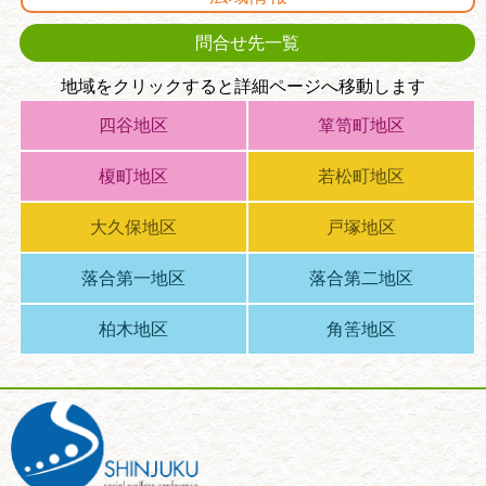
問合せ先一覧
地域をクリックすると詳細ページへ移動します
四谷地区
箪笥町地区
榎町地区
若松町地区
大久保地区
戸塚地区
落合第一地区
落合第二地区
柏木地区
角筈地区