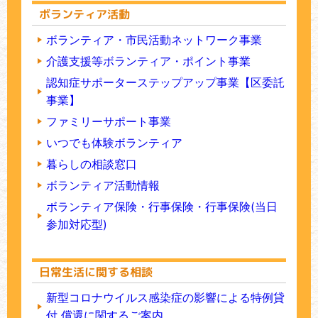
ゃべり」「スマホサポート」のお知らせ
同組合 新宿専門店会 婦人会様に感謝状を贈呈しまし
ボランティア活動
た
2026年04月07日
講座
ボランティア・市民活動ネットワーク事業
新宿区視覚・聴覚障害者交流コーナー デジタルサポ
介護支援等ボランティア・ポイント事業
ート講座のお知らせ
認知症サポーターステップアップ事業【区委託
2026年03月25日
事業】
ボランティア
新宿社協ボランティアコーナーのコーナー【箪笥町
ファミリーサポート事業
ボランティアコーナー】
いつでも体験ボランティア
2026年02月19日
ボランティア
暮らしの相談窓口
新宿社協ボランティアコーナーのコーナー 【大久
ボランティア活動情報
保ボランティアコーナー】
ボランティア保険・行事保険・行事保険(当日
参加対応型)
日常生活に関する相談
新型コロナウイルス感染症の影響による特例貸
付 償還に関するご案内