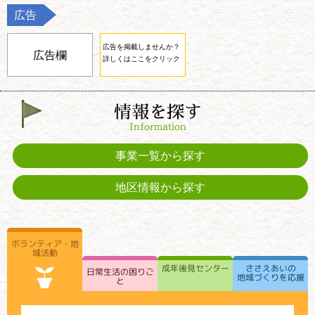
2026年06月30日
お知らせ
2026年04月02日
広告
お知らせ
どなたでもお気軽にお立ち寄りください♫ 新宿区
令和８年度受験生チャレンジ支援貸付事業 受験生の
視覚障害者交流コーナー・聴覚障害者交流コーナー
高校・大学などへの進学を応援！【締切は令和９年
広告を掲載しませんか？
広告欄
詳しくはここをクリック
2026年06月24日
１月２９日（金）】
ボランティア
新宿社協ボランティアコーナーのコーナー【大久保
2026年03月02日
お知らせ
ボランティアコーナー】
情報を探す
～心のこもったご寄附ありがとうございます！～ 草
2026年06月03日
上会様に感謝状を贈呈しました
Information
講座
夏の体験ボランティア２０２６
2026年02月20日
事業一覧から探す
お知らせ
2026年05月22日
新宿社協だより「けやき」令和8（2026）年2月号
ボランティア
新宿社協ボランティアコーナーのコーナー【若松町
（No.195）を発行しました
地区情報から探す
ボランティアコーナー】
2026年02月16日
お知らせ
2026年04月23日
～心のこもったご寄附ありがとうございます！～新
ボランティア
ボランティア・地
新宿社協ボランティアコーナーのコーナー【落合第
宿朝・日友好親善新春の集い実行委員会様に感謝状
域活動
二ボランティアコーナー】
を贈呈しました
成年後見センター
ささえあいの
日常生活の困りご
地域づくりを応援
と
2026年04月10日
2026年02月13日
講座
お知らせ
「対面朗読」お話し相手ボランティア「気軽におし
～心のこもったご寄附ありがとうございます！～協