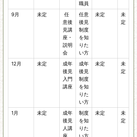
職員
9月
未定
任
任意
未定
未
意後
後見
定
見講
制度
座・
を知
説明
りた
会
い方
12月
未定
成年
成年
未定
未
後見
後見
定
入門
制度
講座
を知
りた
い方
1月
未定
成年
制度
未定
未
後見
を知
定
人講
りた
座
い方