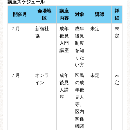
講座スケジュール
会場地
講座
詳
開催月
対象
講師
区
内容
細
７月
新宿社
成年
成年
未定
未
協
後見
後見
定
入門
制度
講座
を知
りた
い方
７月
オンラ
成年
区民
未定
未
イン
後見
の成
定
人講
年後
座
見人
等、
区内
関係
機関