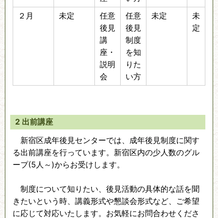
２月
未定
任意
任意
未定
未
後見
後見
定
講
制度
座・
を知
説明
りた
会
い方
2 出前講座
新宿区成年後見センターでは、成年後見制度に関す
る出前講座を行っています。新宿区内の少人数のグル
ープ(5人～)からお受けします。
制度について知りたい、後見活動の具体的な話を聞
きたいという時、講義形式や懇談会形式など、ご希望
に応じて対応いたします。お気軽にお問合わせくださ