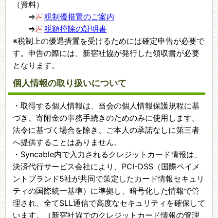
（資料）
⇒
税制優措置のご案内
⇒
税額控除の証明書
※税制上の優遇措置を受けるためには確定申告が必要で
す。申告の際には、新宿社協が発行した領収書が必要
となります。
個人情報の取り扱いについて
・取得する個人情報は、当会の個人情報保護規程に基
づき、寄附金の事務手続きのためのみに使用します。
法令に基づく場合を除き、ご本人の承諾なしに第三者
へ提供することはありません。
・Syncable内で入力されるクレジットカード情報は、
決済代行サービス会社により、PCI-DSS（国際ペイメ
ントブランド5社が共同で策定したカード情報セキュリ
ティの国際統一基準）に準拠し、暗号化した情報で管
理され、全てSLL通信で高度なセキュリティを確保して
います。（新宿社協でのクレジットカード情報の管理