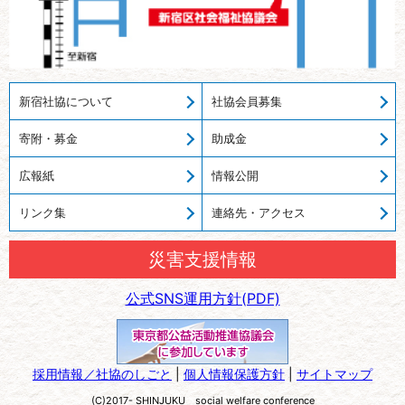
新宿社協について
社協会員募集
寄附・募金
助成金
広報紙
情報公開
リンク集
連絡先・アクセス
災害支援情報
公式SNS運用方針(PDF)
採用情報／社協のしごと
|
個人情報保護方針
|
サイトマップ
(C)2017- SHINJUKU social welfare conference