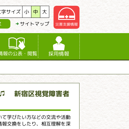
小
中
大
文字サイズ
ス
サイトマップ
災害支援情報
情報の公表・閲覧
採用情報
♫ 新宿区視覚障害者
いて学びたい方などの交流や活動
情報交換をしたり、相互理解を深