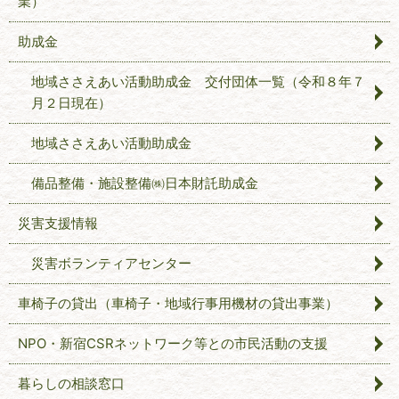
業）
助成金
地域ささえあい活動助成金 交付団体一覧（令和８年７
月２日現在）
地域ささえあい活動助成金
備品整備・施設整備㈱日本財託助成金
災害支援情報
災害ボランティアセンター
車椅子の貸出（車椅子・地域行事用機材の貸出事業）
NPO・新宿CSRネットワーク等との市民活動の支援
暮らしの相談窓口